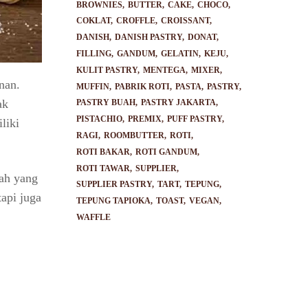
BROWNIES
BUTTER
CAKE
CHOCO
COKLAT
CROFFLE
CROISSANT
DANISH
DANISH PASTRY
DONAT
FILLING
GANDUM
GELATIN
KEJU
KULIT PASTRY
MENTEGA
MIXER
nan.
MUFFIN
PABRIK ROTI
PASTA
PASTRY
ak
PASTRY BUAH
PASTRY JAKARTA
PISTACHIO
PREMIX
PUFF PASTRY
liki
RAGI
ROOMBUTTER
ROTI
ROTI BAKAR
ROTI GANDUM
ROTI TAWAR
SUPPLIER
iah yang
SUPPLIER PASTRY
TART
TEPUNG
api juga
TEPUNG TAPIOKA
TOAST
VEGAN
WAFFLE