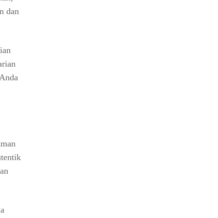
n dan
ian
arian
 Anda
laman
tentik
gan
da