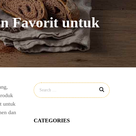
n Favorit untuk
ang,
produk
t untuk
men dan
CATEGORIES