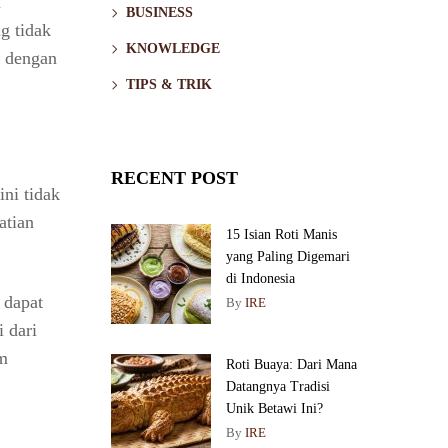
n
BUSINESS
g tidak
KNOWLEDGE
, dengan
TIPS & TRIK
RECENT POST
ini tidak
atian
15 Isian Roti Manis
yang Paling Digemari
di Indonesia
 dapat
By
IRE
 dari
am
Roti Buaya: Dari Mana
Datangnya Tradisi
Unik Betawi Ini?
By
IRE