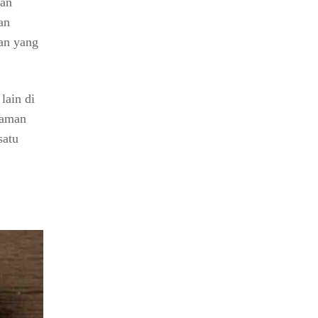
kan
an
tan yang
lain di
laman
satu