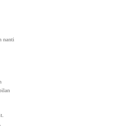
 nanti
n
pilan
t.
.