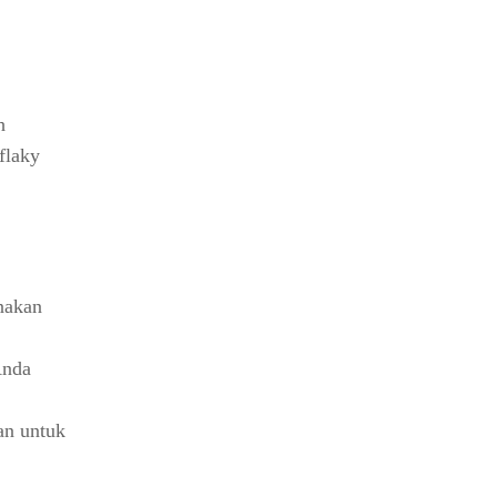
h
flaky
nakan
Anda
an untuk