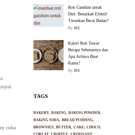
Roti Gandum untuk
Diet: Benarkah Efektif
Turunkan Berat Badan?
By
IRE
Kalori Roti Tawar:
Berapa Sebenarnya dan
Apa Artinya Buat
Kamu?
By
IRE
da
unyai
TAGS
BAKERY
BAKING
BAKING POWDER
BAKING SODA
BREAD PUDDING
an cuka
BROWNIES
BUTTER
CAKE
CHOCO
COKLAT
CROFFLE
CROISSANT