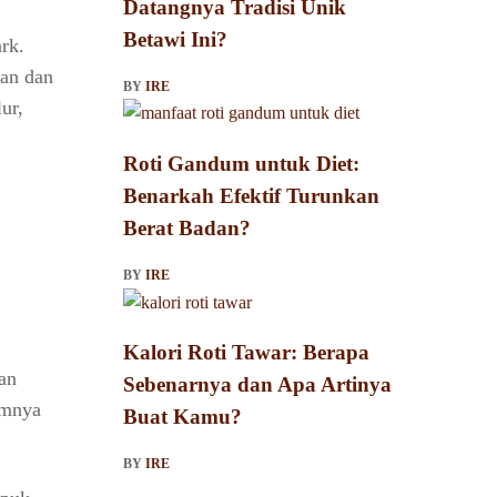
Datangnya Tradisi Unik
Betawi Ini?
rk.
nan dan
BY
IRE
ur,
Roti Gandum untuk Diet:
Benarkah Efektif Turunkan
Berat Badan?
BY
IRE
Kalori Roti Tawar: Berapa
an
Sebenarnya dan Apa Artinya
amnya
Buat Kamu?
BY
IRE