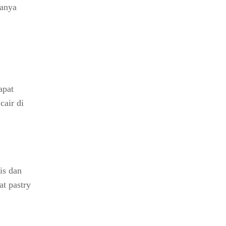
sanya
apat
cair di
is dan
t pastry