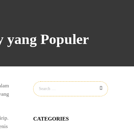
y yang Populer
alam
 yang
rip.
CATEGORIES
enis