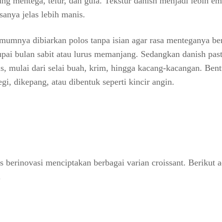
g mentega, telur, dan gula. Tekstur danish menjadi lebih e
sanya jelas lebih manis.
l umumnya dibiarkan polos tanpa isian agar rasa menteganya be
pai bulan sabit atau lurus memanjang. Sedangkan danish pas
s, mulai dari selai buah, krim, hingga kacang-kacangan. Ben
gi, dikepang, atau dibentuk seperti kincir angin.
s berinovasi menciptakan berbagai varian croissant. Berikut 
.