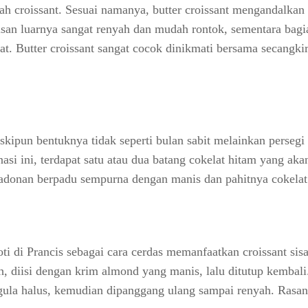
buah croissant. Sesuai namanya, butter croissant mengandalka
pisan luarnya sangat renyah dan mudah rontok, sementara bagi
. Butter croissant sangat cocok dinikmati bersama secangkir
kipun bentuknya tidak seperti bulan sabit melainkan persegi
si ini, terdapat satu atau dua batang cokelat hitam yang aka
i adonan berpadu sempurna dengan manis dan pahitnya cokelat
ti di Prancis sebagai cara cerdas memanfaatkan croissant sisa
h, diisi dengan krim almond yang manis, lalu ditutup kembali
 gula halus, kemudian dipanggang ulang sampai renyah. Rasa