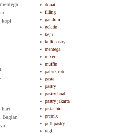
n mentega
donat
filling
an
gandum
 kopi
gelatin
keju
kulit pastry
mentega
mixer
muffin
n
pabrik roti
.
pasta
pastry
pastry buah
pastry jakarta
 hari
pistachio
premix
. Bagian
puff pastry
nya
ragi