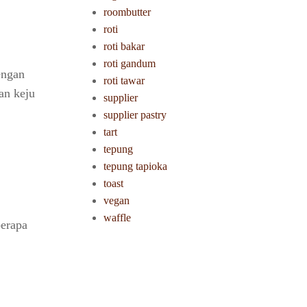
roombutter
roti
roti bakar
roti gandum
engan
roti tawar
an keju
supplier
supplier pastry
tart
tepung
tepung tapioka
toast
vegan
waffle
berapa