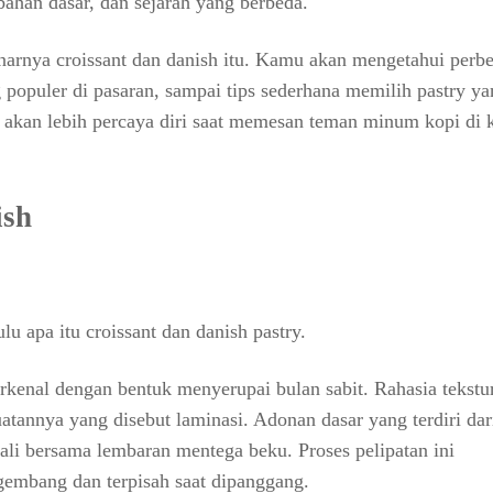
 bahan dasar, dan sejarah yang berbeda.
enarnya croissant dan danish itu. Kamu akan mengetahui perb
 populer di pasaran, sampai tips sederhana memilih pastry ya
i akan lebih percaya diri saat memesan teman minum kopi di 
ish
 apa itu croissant dan danish pastry.
terkenal dengan bentuk menyerupai bulan sabit. Rahasia tekstu
uatannya yang disebut laminasi. Adonan dasar yang terdiri dar
i-kali bersama lembaran mentega beku. Proses pelipatan ini
gembang dan terpisah saat dipanggang.