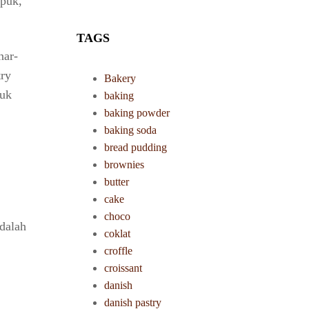
mpuk,
TAGS
nar-
try
Bakery
tuk
baking
baking powder
baking soda
bread pudding
brownies
butter
cake
choco
adalah
coklat
croffle
croissant
danish
danish pastry