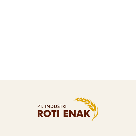
Croissant Puff Pastry: Beda Tipis tapi
Rasanya Beda Jauh
JULY 15, 2026
BY
IRE