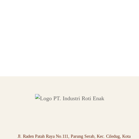
Roti Enak: Panduan Lengkap
Menemukan dan Menikmati Roti
Terbaik
DECEMBER 16, 2025
BY
IRE
Jl. Raden Patah Raya No.111, Parung Serab, Kec. Ciledug, Kota