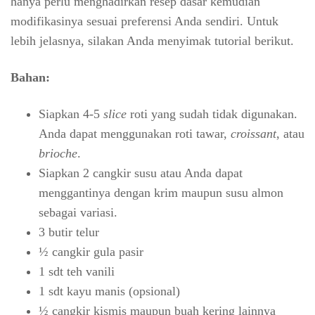
hanya perlu menghadirkan resep dasar kemudian
modifikasinya sesuai preferensi Anda sendiri. Untuk
lebih jelasnya, silakan Anda menyimak tutorial berikut.
Bahan:
Siapkan 4-5
slice
roti yang sudah tidak digunakan.
Anda dapat menggunakan roti tawar,
croissant
, atau
brioche
.
Siapkan 2 cangkir susu atau Anda dapat
menggantinya dengan krim maupun susu almon
sebagai variasi.
3 butir telur
½ cangkir gula pasir
1 sdt teh vanili
1 sdt kayu manis (opsional)
½ cangkir kismis maupun buah kering lainnya