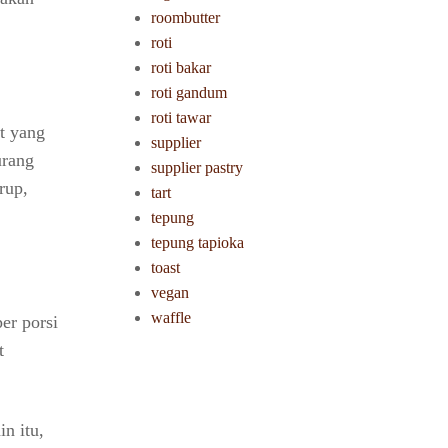
roombutter
roti
roti bakar
roti gandum
roti tawar
t yang
supplier
urang
supplier pastry
rup,
tart
tepung
tepung tapioka
toast
vegan
waffle
er porsi
t
n itu,