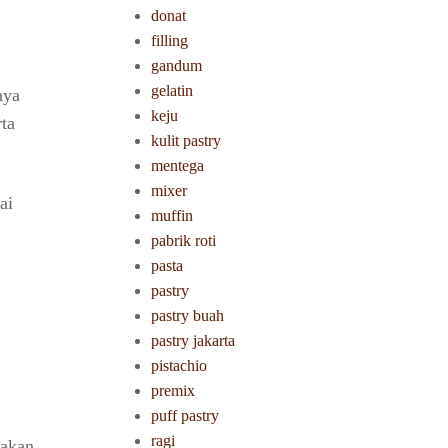
donat
filling
gandum
gelatin
nya
keju
ta
kulit pastry
mentega
mixer
ai
muffin
pabrik roti
pasta
pastry
pastry buah
pastry jakarta
pistachio
premix
puff pastry
ragi
 akan