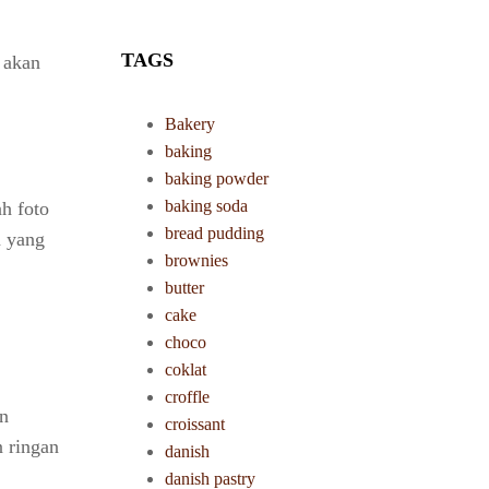
TAGS
 akan
Bakery
baking
baking powder
baking soda
h foto
bread pudding
n yang
brownies
butter
cake
choco
coklat
croffle
an
croissant
n ringan
danish
danish pastry