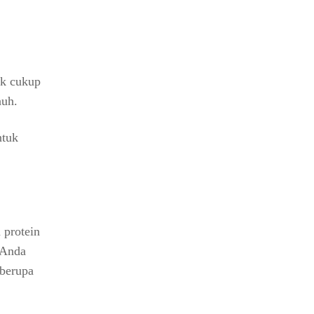
ak cukup
nuh.
ntuk
 protein
 Anda
 berupa