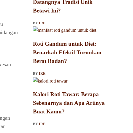
Datangnya Tradisi Unik
Betawi Ini?
lu
BY
IRE
hidangan
Roti Gandum untuk Diet:
Benarkah Efektif Turunkan
Berat Badan?
kesan
BY
IRE
Kalori Roti Tawar: Berapa
Sebenarnya dan Apa Artinya
Buat Kamu?
engan
BY
IRE
kan