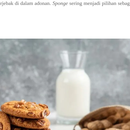
erjebak di dalam adonan.
Sponge
sering menjadi pilihan sebag