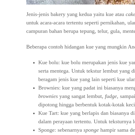
Jenis-jenis bakery yang kedua yaitu kue atau
cak
untuk acara-acara tertentu seperti pernikahan, 
campuran bahan berupa tepung, telur, gula, men
Beberapa contoh hidangan kue yang mungkin An
Kue bolu: kue bolu merupakan jenis kue yang 
serta mentega. Untuk tekstur lembut yang 
beragam jenis kue yang lain seperti kue ula
Brownies: kue yang padat ini biasanya meng
brownies
yang sangat lembut,
fudge
, sampa
dipotong hingga berbentuk kotak-kotak ke
Kue Tart: kue yang berlapis dan biasanya di
dalam perayaan tertentu. Untuk teksturnya l
Sponge: sebenarnya
sponge
hampir sama deng