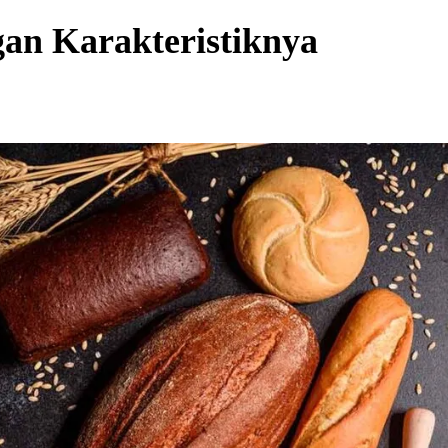
gan Karakteristiknya