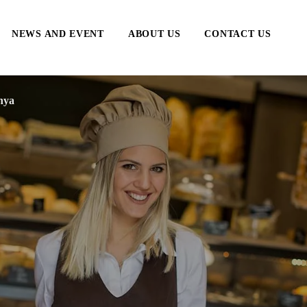
NEWS AND EVENT
ABOUT US
CONTACT US
knya