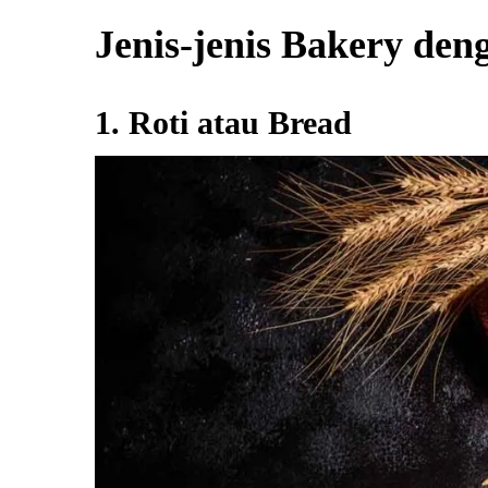
Jenis-jenis Bakery den
1. Roti atau Bread