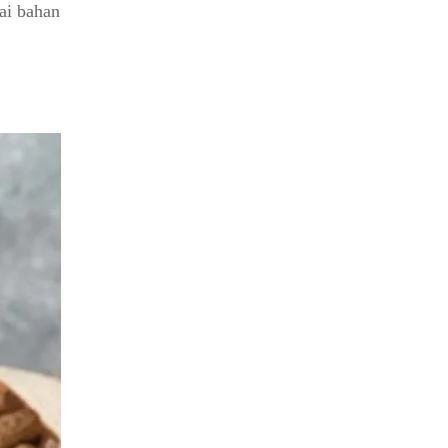
ai bahan