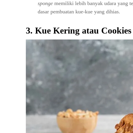
sponge
memiliki lebih banyak udara yang t
dasar pembuatan kue-kue yang dihias.
3. Kue Kering atau Cookies