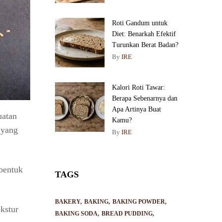
Roti Gandum untuk
Diet: Benarkah Efektif
Turunkan Berat Badan?
By
IRE
Kalori Roti Tawar:
Berapa Sebenarnya dan
Apa Artinya Buat
uatan
Kamu?
 yang
By
IRE
 bentuk
TAGS
BAKERY
BAKING
BAKING POWDER
kstur
BAKING SODA
BREAD PUDDING