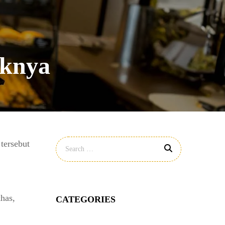
iknya
tersebut
has,
CATEGORIES