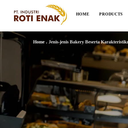
HOME
PRODUCTS
Home
.
Jenis-jenis Bakery Beserta Karakteristi