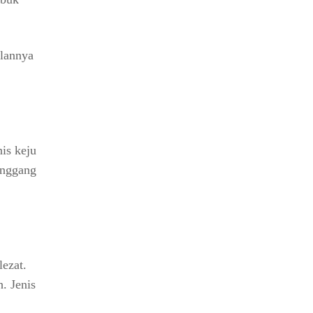
ilannya
is keju
anggang
ezat.
. Jenis