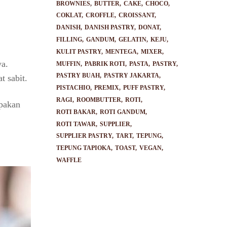
BROWNIES
BUTTER
CAKE
CHOCO
COKLAT
CROFFLE
CROISSANT
DANISH
DANISH PASTRY
DONAT
FILLING
GANDUM
GELATIN
KEJU
KULIT PASTRY
MENTEGA
MIXER
ya.
MUFFIN
PABRIK ROTI
PASTA
PASTRY
PASTRY BUAH
PASTRY JAKARTA
t sabit.
PISTACHIO
PREMIX
PUFF PASTRY
RAGI
ROOMBUTTER
ROTI
upakan
ROTI BAKAR
ROTI GANDUM
ROTI TAWAR
SUPPLIER
SUPPLIER PASTRY
TART
TEPUNG
TEPUNG TAPIOKA
TOAST
VEGAN
WAFFLE