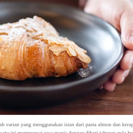
alah varian yang menggunakan isian dari pasta almon dan kerap
 satu ini mempunyai rasa manis dengan diberi taburan gula b