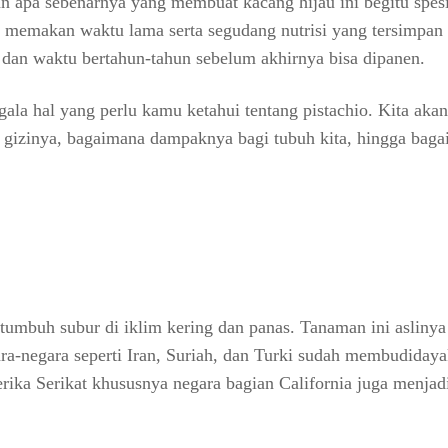
an apa sebenarnya yang membuat kacang hijau ini begitu spesi
memakan waktu lama serta segudang nutrisi yang tersimpan 
an waktu bertahun-tahun sebelum akhirnya bisa dipanen.
gala hal yang perlu kamu ketahui tentang pistachio. Kita aka
n gizinya, bagaimana dampaknya bagi tubuh kita, hingga bag
 tumbuh subur di iklim kering dan panas. Tanaman ini aslinya
ra-negara seperti Iran, Suriah, dan Turki sudah membudiday
erika Serikat khususnya negara bagian California juga menjad