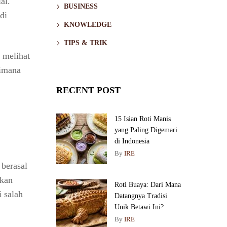
al.
BUSINESS
di
KNOWLEDGE
TIPS & TRIK
n melihat
aimana
RECENT POST
15 Isian Roti Manis
yang Paling Digemari
di Indonesia
By
IRE
 berasal
akan
Roti Buaya: Dari Mana
i salah
Datangnya Tradisi
Unik Betawi Ini?
By
IRE