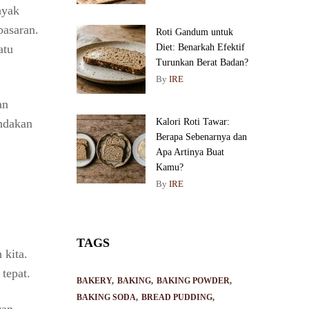
ayak
pasaran.
Roti Gandum untuk
atu
Diet: Benarkah Efektif
Turunkan Berat Badan?
By
IRE
an
andakan
Kalori Roti Tawar:
Berapa Sebenarnya dan
Apa Artinya Buat
Kamu?
By
IRE
TAGS
 kita.
tepat.
BAKERY
BAKING
BAKING POWDER
BAKING SODA
BREAD PUDDING