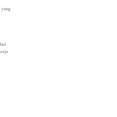
a yang
dari
kerja