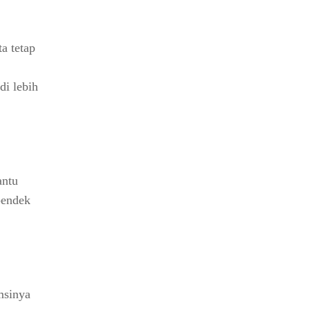
a tetap
di lebih
antu
pendek
msinya