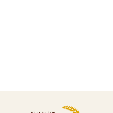
Croissant Puff Pastry: Beda Tipis tapi
Rasanya Beda Jauh
JULY 15, 2026
BY
IRE